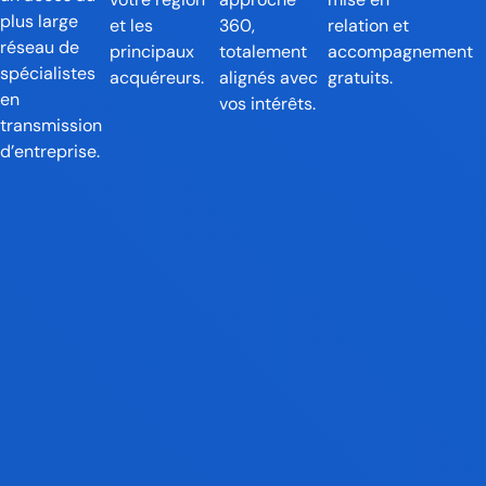
plus large
et les
360,
relation et
réseau de
principaux
totalement
accompagnement
spécialistes
acquéreurs.
alignés avec
gratuits.
en
vos intérêts.
transmission
d’entreprise.