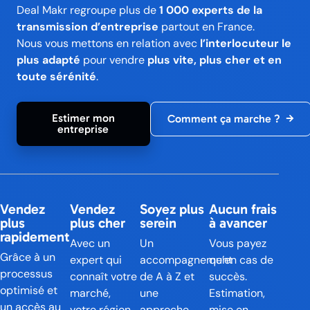
Deal Makr regroupe plus de
1 000 experts de la
transmission d’entreprise
partout en France.
Nous vous mettons en relation avec
l’interlocuteur le
plus adapté
pour vendre
plus vite, plus cher et en
toute sérénité
.
Estimer mon
Comment ça marche ?
entreprise
Vendez
Vendez
Soyez plus
Aucun frais
plus
plus cher
serein
à avancer
rapidement
Avec un
Un
Vous payez
Grâce à un
expert qui
accompagnement
qu’en cas de
processus
connaît votre
de A à Z et
succès.
optimisé et
marché,
une
Estimation,
un accès au
votre région
approche
mise en