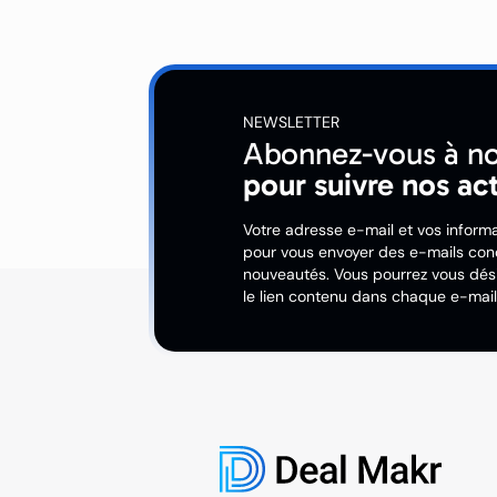
NEWSLETTER
Abonnez-vous à no
pour suivre nos ac
Votre adresse e-mail et vos informa
pour vous envoyer des e-mails conc
nouveautés. Vous pourrez vous dési
le lien contenu dans chaque e-mail