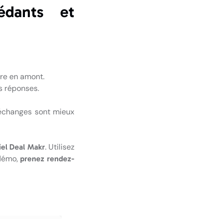
édants et
dre en amont.
s réponses.
es échanges sont mieux
. Utilisez
iel Deal Makr
 démo,
prenez rendez-