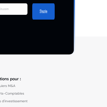
tions pour :
uiers M&A
rts-Comptables
 d'investissement