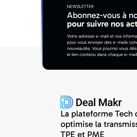
NEWSLETTER
Abonnez-vous à no
pour suivre nos ac
Votre adresse e-mail et vos informa
pour vous envoyer des e-mails conc
nouveautés. Vous pourrez vous dési
le lien contenu dans chaque e-mail
La plateforme Tech 
optimise la transmis
TPE et PME