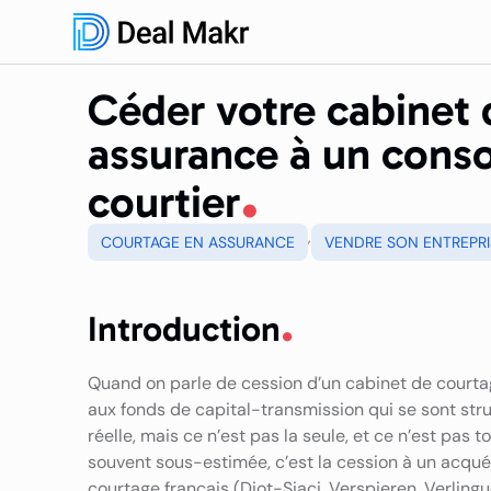
Céder votre cabinet 
assurance à un cons
courtier
,
COURTAGE EN ASSURANCE
VENDRE SON ENTREPRI
Introduction
Quand on parle de cession d’un cabinet de court
aux fonds de capital-transmission qui se sont stru
réelle, mais ce n’est pas la seule, et ce n’est pas 
souvent sous-estimée, c’est la cession à un acquér
courtage français (Diot-Siaci, Verspieren, Verling