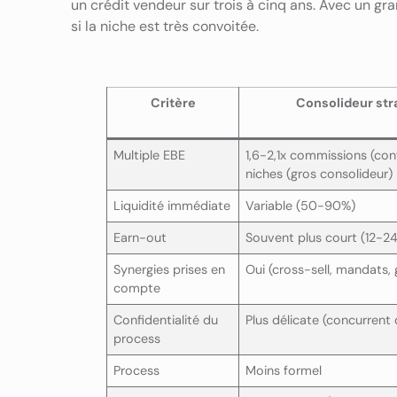
un crédit vendeur sur trois à cinq ans. Avec un gr
si la niche est très convoitée.
Critère
Consolideur str
Multiple EBE
1,6-2,1x commissions (co
niches (gros consolideur)
Liquidité immédiate
Variable (50-90%)
Earn-out
Souvent plus court (12-2
Synergies prises en
Oui (cross-sell, mandats, 
compte
Confidentialité du
Plus délicate (concurren
process
Process
Moins formel