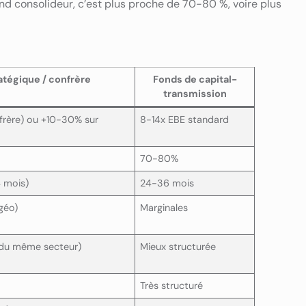
and consolideur, c’est plus proche de 70-80 %, voire plus
atégique / confrère
Fonds de capital-
transmission
nfrère) ou +10-30% sur
8-14x EBE standard
70-80%
4 mois)
24-36 mois
géo)
Marginales
t du même secteur)
Mieux structurée
Très structuré