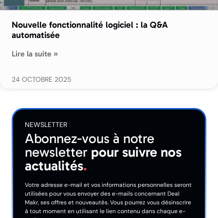
Nouvelle fonctionnalité logiciel : la Q&A
automatisée
Lire la suite »
24 OCTOBRE 2025
NEWSLETTER
Abonnez-vous à notre
newsletter
pour suivre nos
actualités
.
Votre adresse e-mail et vos informations personnelles seront
utilisées pour vous envoyer des e-mails concernant Deal
Makr, ses offres et nouveautés. Vous pourrez vous désinscrire
à tout moment en utilisant le lien contenu dans chaque e-